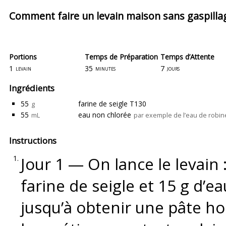
Comment faire un levain maison sans gaspillage
Portions
Temps de Préparation
Temps d’Attente
1
35
7
levain
minutes
jours
Ingrédients
55
farine de seigle T130
g
55
eau non chlorée
mL
par exemple de l’eau de robin
Instructions
Jour 1 — On lance le levai
farine de seigle et 15 g d
jusqu’à obtenir une pâte h