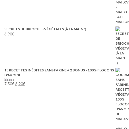
SECRETS DE BRIOCHES VÉGÉTALES (À LA MAIN !)
6,90
€
15 RECETTES INÉDITES SANS FARINE + 2 BONUS - 100% FLOCONS
D'AVOINE
Le
Le
7,50
€
6,90
€
Note
5.00
prix
prix
sur 5
initial
actuel
était :
est :
7,50€.
6,90€.