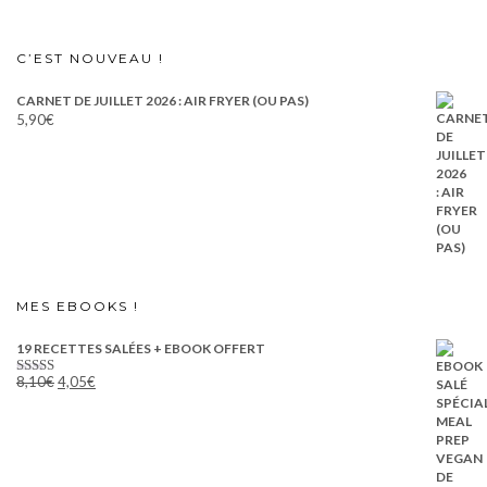
8,10€.
4,05€.
C’EST NOUVEAU !
CARNET DE JUILLET 2026 : AIR FRYER (OU PAS)
5,90
€
MES EBOOKS !
19 RECETTES SALÉES + EBOOK OFFERT
Le
Le
8,10
€
4,05
€
Note
5.00
prix
prix
sur 5
initial
actuel
était :
est :
8,10€.
4,05€.