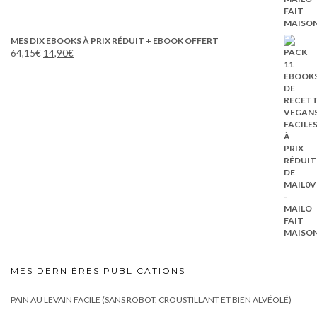
MES DIX EBOOKS À PRIX RÉDUIT + EBOOK OFFERT
Le
Le
64,15
€
14,90
€
prix
prix
initial
actuel
était :
est :
64,15€.
14,90€.
MES DERNIÈRES PUBLICATIONS
PAIN AU LEVAIN FACILE (SANS ROBOT, CROUSTILLANT ET BIEN ALVÉOLÉ)