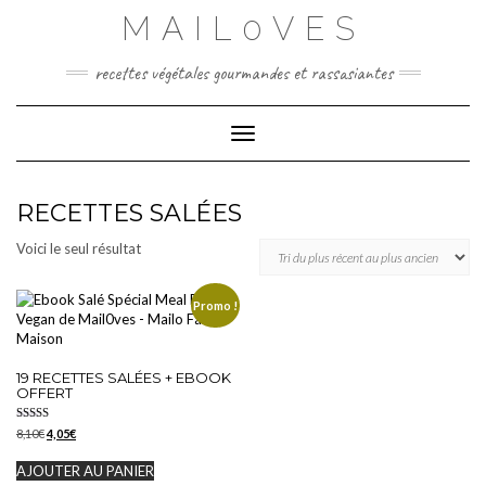
Skip
MAIL0VES
to
content
recettes végétales gourmandes et rassasiantes
Toggle Navigation
RECETTES SALÉES
Voici le seul résultat
Promo !
19 RECETTES SALÉES + EBOOK
OFFERT
Note
Le
Le
8,10
€
4,05
€
5.00
prix
prix
sur 5
initial
actuel
AJOUTER AU PANIER
était :
est :