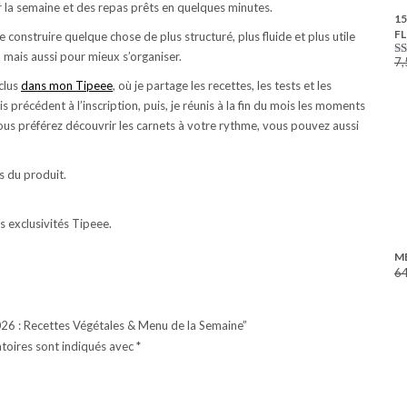
r la semaine et des repas prêts en quelques minutes.
LA
15
SEMAINE
F
e construire quelque chose de plus structuré, plus fluide et plus utile
, mais aussi pour mieux s’organiser.
7,
N
su
clus
dans mon Tipeee
, où je partage les recettes, les tests et les
is précédent à l’inscription, puis, je réunis à la fin du mois les moments
ous préférez découvrir les carnets à votre rythme, vous pouvez aussi
s du produit.
 exclusivités Tipeee.
ME
64
2026 : Recettes Végétales & Menu de la Semaine”
toires sont indiqués avec
*