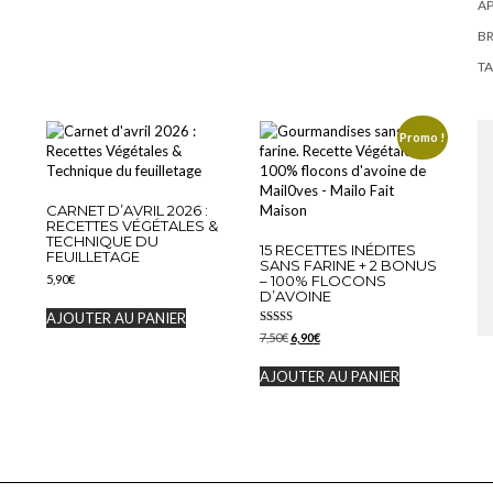
AP
BR
TA
Promo !
CARNET D’AVRIL 2026 :
RECETTES VÉGÉTALES &
TECHNIQUE DU
15 RECETTES INÉDITES
FEUILLETAGE
SANS FARINE + 2 BONUS
– 100% FLOCONS
5,90
€
D’AVOINE
AJOUTER AU PANIER
Note
Le
Le
7,50
€
6,90
€
5.00
prix
prix
sur 5
initial
actuel
AJOUTER AU PANIER
était :
est :
7,50€.
6,90€.