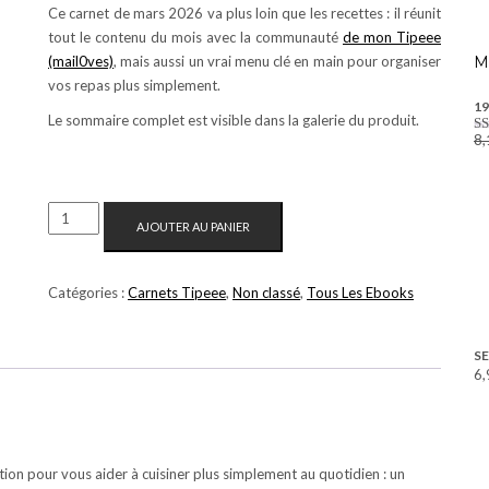
Ce carnet de mars 2026 va plus loin que les recettes : il réunit
tout le contenu du mois avec la communauté
de mon Tipeee
(mail0ves)
, mais aussi un vrai menu clé en main pour organiser
M
vos repas plus simplement.
19
Le sommaire complet est visible dans la galerie du produit.
8,
N
su
QUANTITÉ
AJOUTER AU PANIER
DE
CARNET
DE
Catégories :
Carnets Tipeee
,
Non classé
,
Tous Les Ebooks
MARS
2026
SE
:
6,
RECETTES
VÉGÉTALES
&
MENU
ation pour vous aider à cuisiner plus simplement au quotidien : un
DE