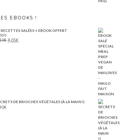
ES EBOOKS !
 RECETTES SALÉES + EBOOK OFFERT
Le
Le
10
€
4,05
€
ote
5.00
prix
prix
r 5
initial
actuel
était :
est :
8,10€.
4,05€.
CRETS DE BRIOCHES VÉGÉTALES (À LA MAIN !)
90
€