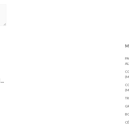
M
PA
AL
CO
(M
I…
CO
(M
TR
GR
BO
C