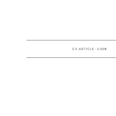
Skip
to
content
0 ARTICLE
0,00€