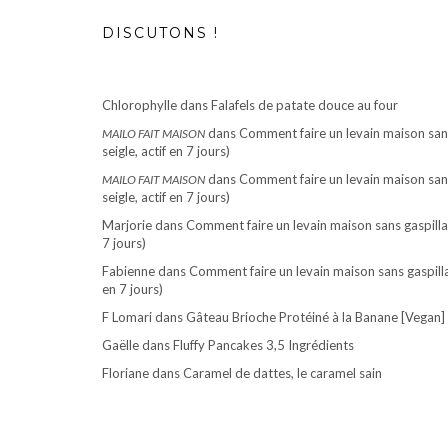
DISCUTONS !
Chlorophylle
dans
Falafels de patate douce au four
dans
Comment faire un levain maison sans
MAILO FAIT MAISON
seigle, actif en 7 jours)
dans
Comment faire un levain maison sans
MAILO FAIT MAISON
seigle, actif en 7 jours)
Marjorie
dans
Comment faire un levain maison sans gaspillag
7 jours)
Fabienne
dans
Comment faire un levain maison sans gaspillag
en 7 jours)
F Lomari
dans
Gâteau Brioche Protéiné à la Banane [Vegan]
Gaëlle
dans
Fluffy Pancakes 3,5 Ingrédients
Floriane
dans
Caramel de dattes, le caramel sain