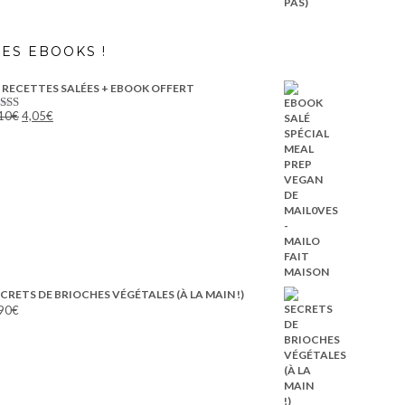
ES EBOOKS !
 RECETTES SALÉES + EBOOK OFFERT
Le
Le
10
€
4,05
€
ote
5.00
prix
prix
r 5
initial
actuel
était :
est :
8,10€.
4,05€.
CRETS DE BRIOCHES VÉGÉTALES (À LA MAIN !)
90
€