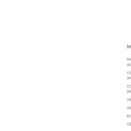
M
PA
AL
CO
(M
CO
(M
TR
GR
BO
C