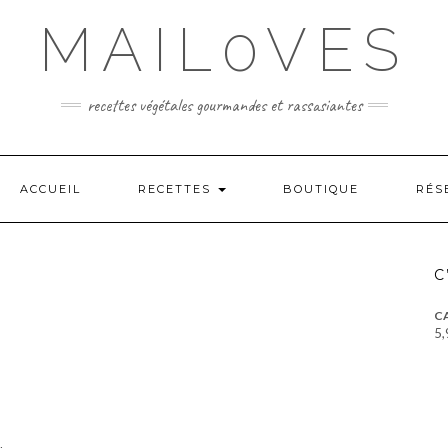
MAIL0VES
recettes végétales gourmandes et rassasiantes
ACCUEIL
RECETTES
BOUTIQUE
RÉS
C
CA
5,