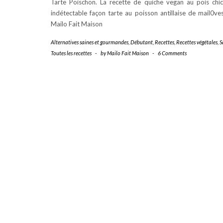
Tarte Poischon. La recette de quiche vegan au pois chi
indétectable façon tarte au poisson antillaise de mail0ve
Mailo Fait Maison
Alternatives saines et gourmandes
,
Débutant
,
Recettes
,
Recettes végétales
,
S
Toutes les recettes
-
by
Mailo Fait Maison
-
6 Comments