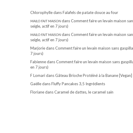
Chlorophylle
dans
Falafels de patate douce au four
dans
Comment faire un levain maison sans
MAILO FAIT MAISON
seigle, actif en 7 jours)
dans
Comment faire un levain maison sans
MAILO FAIT MAISON
seigle, actif en 7 jours)
Marjorie
dans
Comment faire un levain maison sans gaspillag
7 jours)
Fabienne
dans
Comment faire un levain maison sans gaspillag
en 7 jours)
F Lomari
dans
Gâteau Brioche Protéiné à la Banane [Vegan]
Gaëlle
dans
Fluffy Pancakes 3,5 Ingrédients
Floriane
dans
Caramel de dattes, le caramel sain