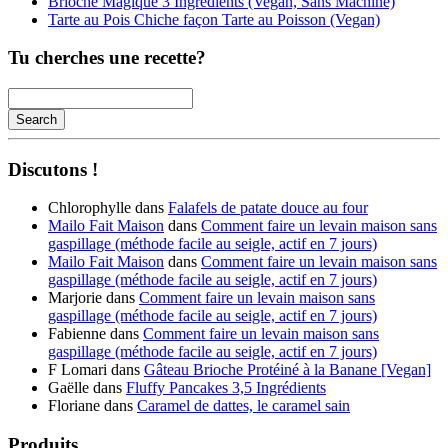
Brioche Magique 3 Ingrédients (Vegan, Sans Machine)
Tarte au Pois Chiche façon Tarte au Poisson (Vegan)
Tu cherches une recette?
Search
Searching
is
Discutons !
in
progress
Chlorophylle
dans
Falafels de patate douce au four
Mailo Fait Maison
dans
Comment faire un levain maison sans
gaspillage (méthode facile au seigle, actif en 7 jours)
Mailo Fait Maison
dans
Comment faire un levain maison sans
gaspillage (méthode facile au seigle, actif en 7 jours)
Marjorie
dans
Comment faire un levain maison sans
gaspillage (méthode facile au seigle, actif en 7 jours)
Fabienne
dans
Comment faire un levain maison sans
gaspillage (méthode facile au seigle, actif en 7 jours)
F Lomari
dans
Gâteau Brioche Protéiné à la Banane [Vegan]
Gaëlle
dans
Fluffy Pancakes 3,5 Ingrédients
Floriane
dans
Caramel de dattes, le caramel sain
Produits