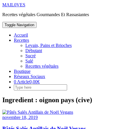
Skip
MAIL0VES
to
Recettes végétales Gourmandes Et Rassasiantes
content
Toggle Navigation
Accueil
Recettes
Levain, Pains et Brioches
Débutant
Sucré
Salé
Recettes végétales
Boutique
Réseaux Sociaux
0 Article
0,00€
Ingredient :
oignon pays (cive)
novembre 18, 2019
Pâtés Salés Antillais de Noël Vegans