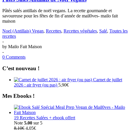
Pâtés salés antillais de noël vegans. La recette gourmande et
savoureuse pour les fêtes de fin d’année de mail0ves- mailo fait
maison
Noel (Antillais) Vegan
,
Recettes
,
Recettes végétales
,
Salé
,
Toutes les
recettes
-
by
Mailo Fait Maison
-
0 Comments
C’est nouveau !
Carnet de juillet
2026 : air fryer (ou pas)
5,90
€
Mes Ebooks !
19 Recettes Salées + ebook offert
Note
5.00
sur 5
Le
Le
8,10
€
4,05
€