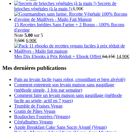
prix
prix
Secrets de
initial
actuel
brioches végétales (à la main !)
6,90
€
était :
est :
8,10€.
4,05€.
15 Recettes Inédites Sans Farine + 2 Bonus - 100% flocons
d'avoine
Note
5.00
sur 5
Le
Le
7,50
€
6,90
€
prix
prix
initial
actuel
était :
est :
Le
L
Mes Dix Ebooks à Prix Réduit + Ebook Offert
64,15
€
14,90
€
7,50€.
6,90€.
prix
p
initial
a
Mes dernières publications
était :
es
64,15€.
1
Pain au levain facile (sans robot, croustillant et bien alvéolé)
Comment entretenir son levain maison sans gaspillage
(méthode simple, 1 fois par semaine)
Comment faire un levain maison sans gaspillage (méthode
facile au seigle, actif en 7 jours)
Trumble de Fraises Vegan
Gratin de Pâtes Vegan
Boulioches Fourrées (Vegans)
Céréalhuètes Vegans
Apple Breakfast Cake Sans Sucre Ajouté (Vegan)