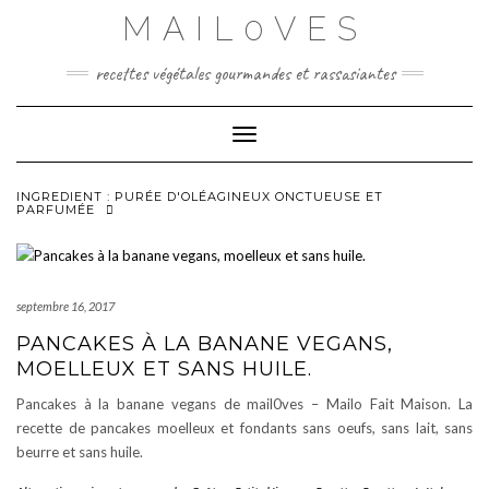
Skip
MAIL0VES
to
content
recettes végétales gourmandes et rassasiantes
Toggle Navigation
INGREDIENT :
PURÉE D'OLÉAGINEUX ONCTUEUSE ET
PARFUMÉE
septembre 16, 2017
PANCAKES À LA BANANE VEGANS,
MOELLEUX ET SANS HUILE.
Pancakes à la banane vegans de mail0ves – Mailo Fait Maison. La
recette de pancakes moelleux et fondants sans oeufs, sans lait, sans
beurre et sans huile.