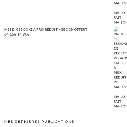
MES DIX EBOOKS À PRIX RÉDUIT + EBOOK OFFERT
Le
Le
64,15
€
14,90
€
prix
prix
initial
actuel
était :
est :
64,15€.
14,90€.
MES DERNIÈRES PUBLICATIONS