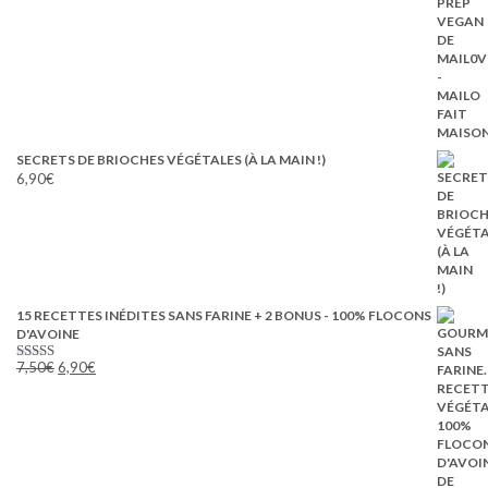
était :
est :
8,10€.
4,05€.
SECRETS DE BRIOCHES VÉGÉTALES (À LA MAIN !)
6,90
€
15 RECETTES INÉDITES SANS FARINE + 2 BONUS - 100% FLOCONS
D'AVOINE
Le
Le
7,50
€
6,90
€
Note
5.00
prix
prix
sur 5
initial
actuel
était :
est :
7,50€.
6,90€.