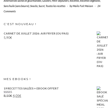
Alternatives saines et gourmandes
,
Goûters
,
Petit-déjeuners
,
Recettes
,
Recettes végétales
,
Sans huile (sans beurre)
,
Snacks
,
Sucré
,
Toutes les recettes
-
by
Mailo Fait Maison
-
24
Comments
C’EST NOUVEAU !
CARNET DE JUILLET 2026 : AIR FRYER (OU PAS)
5,90
€
MES EBOOKS !
19 RECETTES SALÉES + EBOOK OFFERT
Le
Le
8,10
€
4,05
€
Note
5.00
prix
prix
sur 5
initial
actuel