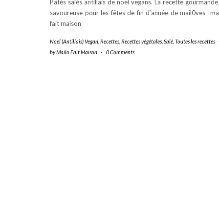
Pâtés salés antillais de noël vegans. La recette gourmande
savoureuse pour les fêtes de fin d’année de mail0ves- ma
fait maison
Noel (Antillais) Vegan
,
Recettes
,
Recettes végétales
,
Salé
,
Toutes les recettes
by
Mailo Fait Maison
-
0 Comments