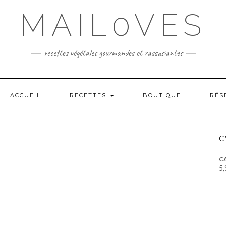
MAIL0VES
recettes végétales gourmandes et rassasiantes
ACCUEIL
RECETTES
BOUTIQUE
RÉS
C
CA
5,