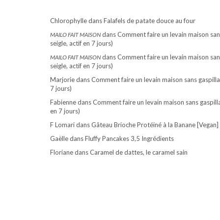
Chlorophylle
dans
Falafels de patate douce au four
dans
Comment faire un levain maison sans
MAILO FAIT MAISON
seigle, actif en 7 jours)
dans
Comment faire un levain maison sans
MAILO FAIT MAISON
seigle, actif en 7 jours)
Marjorie
dans
Comment faire un levain maison sans gaspillag
7 jours)
Fabienne
dans
Comment faire un levain maison sans gaspillag
en 7 jours)
F Lomari
dans
Gâteau Brioche Protéiné à la Banane [Vegan]
Gaëlle
dans
Fluffy Pancakes 3,5 Ingrédients
Floriane
dans
Caramel de dattes, le caramel sain