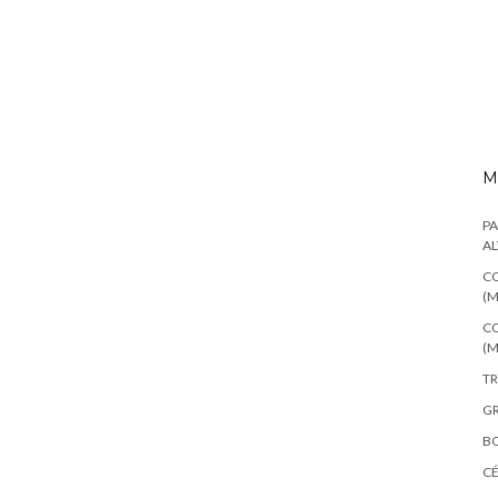
M
PA
AL
CO
(M
CO
(M
TR
GR
BO
C