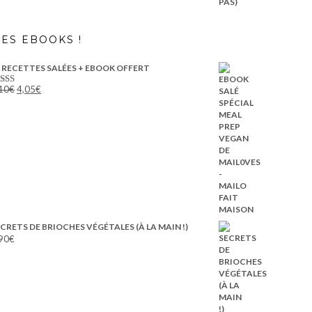
ES EBOOKS !
 RECETTES SALÉES + EBOOK OFFERT
Le
Le
10
€
4,05
€
ote
5.00
prix
prix
r 5
initial
actuel
était :
est :
8,10€.
4,05€.
CRETS DE BRIOCHES VÉGÉTALES (À LA MAIN !)
90
€