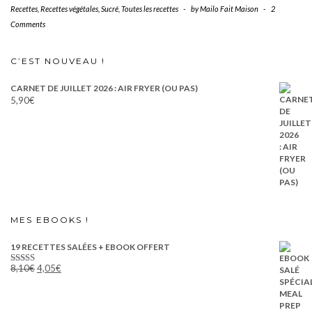
Recettes
,
Recettes végétales
,
Sucré
,
Toutes les recettes
-
by
Mailo Fait Maison
-
2
Comments
C’EST NOUVEAU !
CARNET DE JUILLET 2026 : AIR FRYER (OU PAS)
5,90
€
MES EBOOKS !
19 RECETTES SALÉES + EBOOK OFFERT
Le
Le
8,10
€
4,05
€
Note
5.00
prix
prix
sur 5
initial
actuel
était :
est :