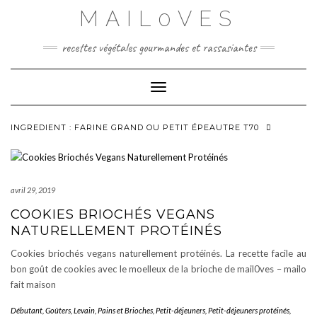
Skip
MAIL0VES
to
content
recettes végétales gourmandes et rassasiantes
Toggle Navigation
INGREDIENT :
FARINE GRAND OU PETIT ÉPEAUTRE T70
avril 29, 2019
COOKIES BRIOCHÉS VEGANS
NATURELLEMENT PROTÉINÉS
Cookies briochés vegans naturellement protéinés. La recette facile au
bon goût de cookies avec le moelleux de la brioche de mail0ves – mailo
fait maison
Débutant
,
Goûters
,
Levain, Pains et Brioches
,
Petit-déjeuners
,
Petit-déjeuners protéinés
,