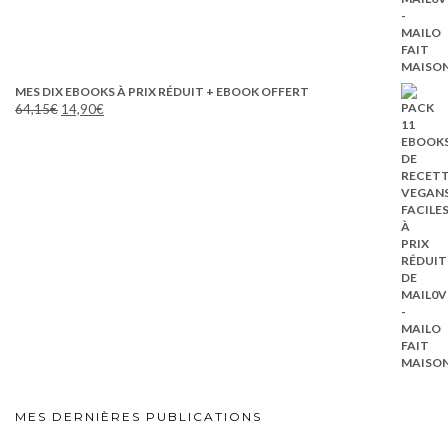
MES DIX EBOOKS À PRIX RÉDUIT + EBOOK OFFERT
Le
Le
64,15
€
14,90
€
prix
prix
initial
actuel
était :
est :
64,15€.
14,90€.
MES DERNIÈRES PUBLICATIONS