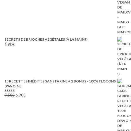
8,10€.
4,05€.
SECRETS DE BRIOCHES VÉGÉTALES (À LA MAIN !)
6,90
€
15 RECETTES INÉDITES SANS FARINE + 2 BONUS - 100% FLOCONS
D'AVOINE
Le
Le
7,50
€
6,90
€
Note
5.00
prix
prix
sur 5
initial
actuel
était :
est :
7,50€.
6,90€.