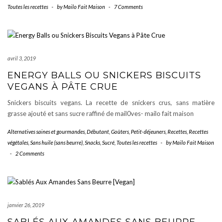
Toutes les recettes
-
by
Mailo Fait Maison
-
7 Comments
Feuilleté
Sans
Beurre
[Vegan]
avril 3, 2019
ENERGY BALLS OU SNICKERS BISCUITS
VEGANS À PÂTE CRUE
Snickers biscuits vegans. La recette de snickers crus, sans matière
grasse ajouté et sans sucre raffiné de mail0ves- mailo fait maison
Alternatives saines et gourmandes
,
Débutant
,
Goûters
,
Petit-déjeuners
,
Recettes
,
Recettes
végétales
,
Sans huile (sans beurre)
,
Snacks
,
Sucré
,
Toutes les recettes
-
by
Mailo Fait Maison
-
2 Comments
janvier 26, 2019