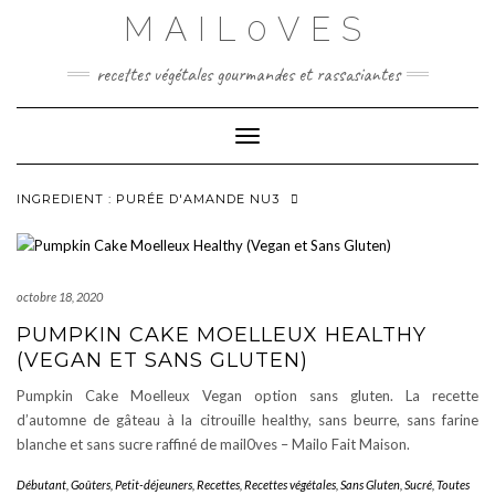
Skip
MAIL0VES
to
content
recettes végétales gourmandes et rassasiantes
Toggle Navigation
INGREDIENT :
PURÉE D'AMANDE NU3
octobre 18, 2020
PUMPKIN CAKE MOELLEUX HEALTHY
(VEGAN ET SANS GLUTEN)
Pumpkin Cake Moelleux Vegan option sans gluten. La recette
d’automne de gâteau à la citrouille healthy, sans beurre, sans farine
blanche et sans sucre raffiné de mail0ves – Mailo Fait Maison.
Débutant
,
Goûters
,
Petit-déjeuners
,
Recettes
,
Recettes végétales
,
Sans Gluten
,
Sucré
,
Toutes