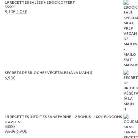
19 RECETTES SALÉES + EBOOK OFFERT
Le
Le
8,10
€
4,05
€
Note
5.00
prix
prix
sur 5
initial
actuel
était :
est :
8,10€.
4,05€.
SECRETS DE BRIOCHES VÉGÉTALES (À LA MAIN !)
6,90
€
15 RECETTES INÉDITES SANS FARINE + 2 BONUS - 100% FLOCONS
D'AVOINE
Le
Le
7,50
€
6,90
€
Note
5.00
prix
prix
sur 5