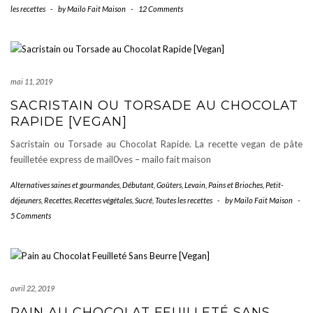
les recettes
-
by
Mailo Fait Maison
-
12 Comments
mai 11, 2019
SACRISTAIN OU TORSADE AU CHOCOLAT
RAPIDE [VEGAN]
Sacristain ou Torsade au Chocolat Rapide. La recette vegan de pâte
feuilletée express de mail0ves – mailo fait maison
Alternatives saines et gourmandes
,
Débutant
,
Goûters
,
Levain, Pains et Brioches
,
Petit-
déjeuners
,
Recettes
,
Recettes végétales
,
Sucré
,
Toutes les recettes
-
by
Mailo Fait Maison
-
5 Comments
avril 22, 2019
PAIN AU CHOCOLAT FEUILLETÉ SANS