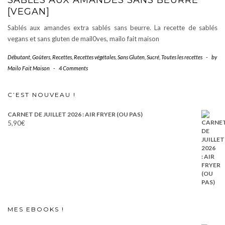
SABLÉS AUX AMANDES SANS BEURRE
[VEGAN]
Sablés aux amandes extra sablés sans beurre. La recette de sablés
vegans et sans gluten de mail0ves, mailo fait maison
Débutant
,
Goûters
,
Recettes
,
Recettes végétales
,
Sans Gluten
,
Sucré
,
Toutes les recettes
-
by
Mailo Fait Maison
-
4 Comments
C’EST NOUVEAU !
CARNET DE JUILLET 2026 : AIR FRYER (OU PAS)
5,90
€
MES EBOOKS !