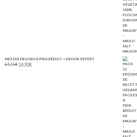
initial
actuel
était :
est :
7,50€.
6,90€.
MES DIX EBOOKS À PRIX RÉDUIT + EBOOK OFFERT
Le
Le
64,15
€
14,90
€
prix
prix
initial
actuel
était :
est :
64,15€.
14,90€.