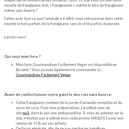
blague qui ne devient jamais lassante… Non? Et si je vous dis que cette
recette de frangipane, très « frangipanée », mérite le titre de frangipane,
même sans beurre ?
Faites avec tout ce que l’amande a à offrir, vous retrouverez dans cette
recette le bon parfum de la frangipane, sans le côté parfois écœurant.
Lancez-vous!
Qui veut mon livre ?
Mon livre Gourmandises Facilement Vegan est disponible en
librairie ! Vous pouvez également le commander ici :
Gourmandises Facilement Vegan
Avant de confectionner votre galette des rois sans beurre:
Cette frangipane contient de la purée d’amande complète et du
sucre de coco. Pour mes préparations, j’ai utilisé ceux du
site
nu3
, dont je suis une ambassadrice. Si vous en achetez sur le
site, n’hésitez pas à utiliser mon code promo MAILO15 pour une
remise de 15% sur vos achats;
De façon générale, afin de ne pas perdre les bénéfices