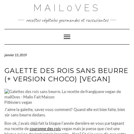
Skip
MAIL0VES
to
content
recettes végétales gourmandes et rassasiantes
Toggle Navigation
janvier 13, 2019
GALETTE DES ROIS SANS BEURRE
(+ VERSION CHOCO) [VEGAN]
Pithiviers vegan
J’aime la galette, savez vous comment? Quand elle est bien faite, bien
sûr sans beurre dedans.
Bon ok, j’avais déjà fait la blague l’année dernière en vous partageant
ma recette de
couronne des rois
vegan mais je pense que c’est une