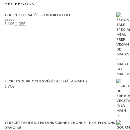
MES EBOOKS !
19 RECETTES SALÉES + EBOOK OFFERT
Le
Le
8,10
€
4,05
€
Note
5.00
prix
prix
sur 5
initial
actuel
était :
est :
8,10€.
4,05€.
SECRETS DE BRIOCHES VÉGÉTALES (À LA MAIN !)
6,90
€
15 RECETTES INÉDITES SANS FARINE + 2 BONUS - 100% FLOCONS
D'AVOINE