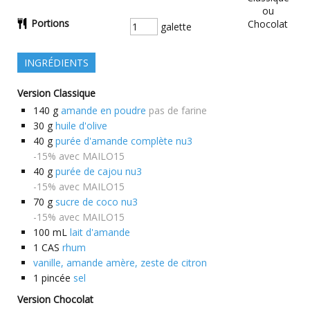
Portions
galette
INGRÉDIENTS
Version Classique
140
g
amande en poudre
pas de farine
30
g
huile d'olive
40
g
purée d'amande complète nu3
-15% avec MAILO15
40
g
purée de cajou nu3
-15% avec MAILO15
70
g
sucre de coco nu3
-15% avec MAILO15
100
mL
lait d'amande
1
CAS
rhum
vanille, amande amère, zeste de citron
1
pincée
sel
Version Chocolat