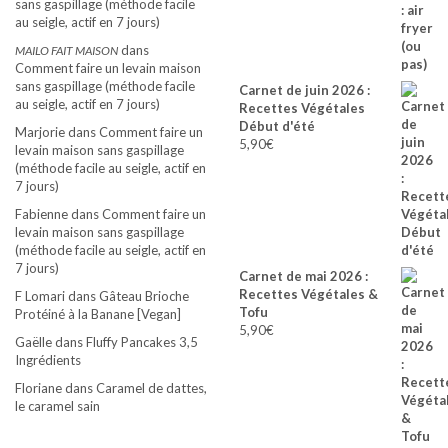
sans gaspillage (méthode facile
au seigle, actif en 7 jours)
dans
MAILO FAIT MAISON
Comment faire un levain maison
sans gaspillage (méthode facile
Carnet de juin 2026 :
au seigle, actif en 7 jours)
Recettes Végétales
Début d'été
Marjorie
dans
Comment faire un
5,90
€
levain maison sans gaspillage
(méthode facile au seigle, actif en
7 jours)
Fabienne
dans
Comment faire un
levain maison sans gaspillage
(méthode facile au seigle, actif en
7 jours)
Carnet de mai 2026 :
Recettes Végétales &
F Lomari
dans
Gâteau Brioche
Tofu
Protéiné à la Banane [Vegan]
5,90
€
Gaëlle
dans
Fluffy Pancakes 3,5
Ingrédients
Floriane
dans
Caramel de dattes,
le caramel sain