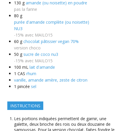
130
g
amande (ou noisette) en poudre
pas la farine
80
g
purée d'amande complète (ou noisette)
NU3
-15% avec MAILO15
60
g
chocolat pâtissier vegan 70%
version choco
50
g
sucre de coco nu3
-15% avec MAILO15
100
mL
lait d'amande
1
CAS
rhum
vanille, amande amère, zeste de citron
1
pincée
sel
INSTRUCTIONS
Les portions indiquées permettent de garnir, une
galette, deux brioche des rois ou deux douzaine de
samoussas. Pour la version chocolat, faites fondre le