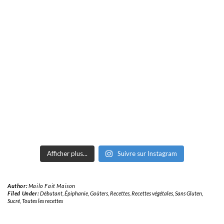
Afficher plus...
Suivre sur Instagram
Author:
Mailo Fait Maison
Filed Under:
Débutant
,
Épiphanie
,
Goûters
,
Recettes
,
Recettes végétales
,
Sans Gluten
,
Sucré
,
Toutes les recettes