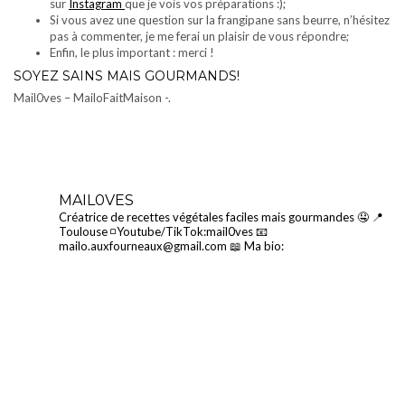
sur
Instagram
que je vois vos préparations :);
Si vous avez une question sur la frangipane sans beurre, n’hésitez
pas à commenter, je me ferai un plaisir de vous répondre;
Enfin, le plus important : merci !
SOYEZ SAINS MAIS GOURMANDS!
Mail0ves – MailoFaitMaison -.
MAIL0VES
Créatrice de recettes végétales faciles mais gourmandes 🤤
📍
Toulouse
◽Youtube/TikTok:mail0ves
📧
mailo.auxfourneaux@gmail.com
📖 Ma bio: