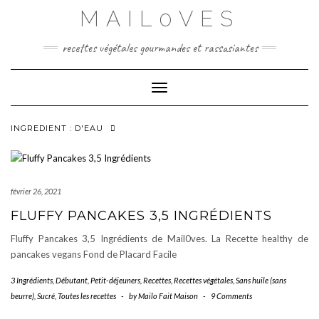
Skip
MAIL0VES
to
content
recettes végétales gourmandes et rassasiantes
Toggle Navigation
INGREDIENT :
D'EAU
février 26, 2021
FLUFFY PANCAKES 3,5 INGRÉDIENTS
Fluffy Pancakes 3,5 Ingrédients de Mail0ves. La Recette healthy de
pancakes vegans Fond de Placard Facile
3 Ingrédients
,
Débutant
,
Petit-déjeuners
,
Recettes
,
Recettes végétales
,
Sans huile (sans
beurre)
,
Sucré
,
Toutes les recettes
-
by
Mailo Fait Maison
-
9 Comments