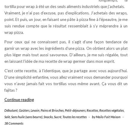
longtemps, la
tortilla pour wrap à été un des seuls aliments industriels que j’achetais.
Vraiment, je n’ai pas d’excuse, pas d’explications. J’achetais des wraps,
point. Et puis, un jour, en faisant une pâte à pizza fine à l’épeautre, je me
suis rendue compte que le résultat ressemblait à s’y méprendre à un
wrap pizza.
Pour ceux qui ne connaissent pas, il s’agit d’une façon tendance de
garnir un wrap avec les ingrédients d’une pizza. On obtient alors un plat
plus léger mais tout aussi savoureux. D’ailleurs, je me suis régalée, tout
en laissant l’idée de ma recette de wrap germer dans mon esprit.
C’est cette recette, à l’identique, que je partage avec vous aujourd’hui.
D’une simplicité enfantine, vous allez vraiment vous demander pourquoi
vous n’avez jamais fait vos tortillas vous même avant. Ça vous dit un
fajitas ?
Wrap
Continue reading
minute
Débutant
,
Goûters
,
Levain, Pains et Brioches
,
Petit-déjeuners
,
Recettes
,
Recettes végétales
,
sain,
Salé
,
Sans huile (sans beurre)
,
Snacks
,
Sucré
,
Toutes les recettes
-
by
Mailo Fait Maison
-
la
38 Comments
tortilla
facile