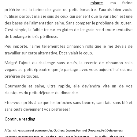
minute
, ma farine
préférée est la farine d’engrain ou petit épeautre. J’aurais bien voulu
l’utiliser partout mais je suis de ceux qui pensent que la variation est une
des bases de l’alimentation saine. Sans compter le problème du gluten.
C’est simple, la faible teneur en gluten de l’engrain rend toute tentative
de boulangerie très périlleuse.
Peu importe, j’aime tellement les cinnamon rolls que je me devais de
travailler sur cette alternative. Et ça valait le coup.
Malgré l’ajout du challenge sans oeufs, la recette de cinnamon rolls
vegans au petit épeautre que je partage avec vous aujourd’hui est ma
préférée de toutes.
Gourmande et saine, ultra rapide, elle deviendra vite un de vos
classiques du petit déjeuner du dimanche.
Etes-vous prêts à ce que les brioches sans beurre, sans lait, sans blé et
sans œufs deviennent vos préférées?
Cinnamon
Continue reading
rolls
Alternatives saines et gourmandes
,
Goûters
,
Levain, Pains et Brioches
,
Petit-déjeuners
,
vegans
Recettes
,
Recettes végétales
,
Snacks
,
Sucré
,
Toutes les recettes
-
by
Mailo Fait Maison
-