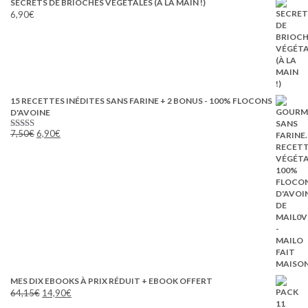
SECRETS DE BRIOCHES VÉGÉTALES (À LA MAIN !)
6,90
€
15 RECETTES INÉDITES SANS FARINE + 2 BONUS - 100% FLOCONS
D'AVOINE
Le
Le
7,50
€
6,90
€
Note
5.00
prix
prix
sur 5
initial
actuel
était :
est :
7,50€.
6,90€.
MES DIX EBOOKS À PRIX RÉDUIT + EBOOK OFFERT
Le
Le
64,15
€
14,90
€
prix
prix