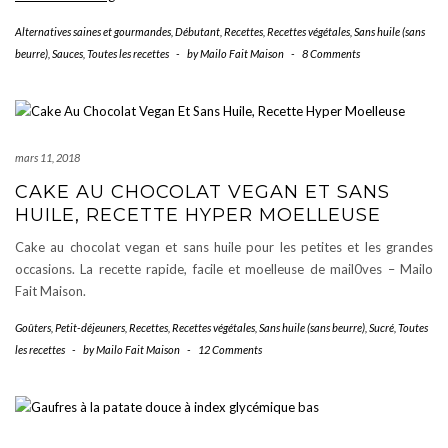
Végétale
Alternatives saines et gourmandes
,
Débutant
,
Recettes
,
Recettes végétales
,
Sans huile (sans
Spécial
beurre)
,
Sauces
,
Toutes les recettes
-
by
Mailo Fait Maison
-
8 Comments
Lasagnes
:
Recette
Vegan
mars 11, 2018
CAKE AU CHOCOLAT VEGAN ET SANS
HUILE, RECETTE HYPER MOELLEUSE
Cake au chocolat vegan et sans huile pour les petites et les grandes
occasions. La recette rapide, facile et moelleuse de mail0ves – Mailo
Fait Maison.
Goûters
,
Petit-déjeuners
,
Recettes
,
Recettes végétales
,
Sans huile (sans beurre)
,
Sucré
,
Toutes
les recettes
-
by
Mailo Fait Maison
-
12 Comments