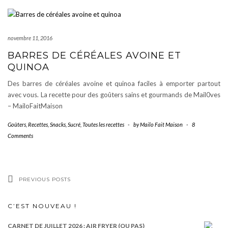
novembre 11, 2016
BARRES DE CÉRÉALES AVOINE ET
QUINOA
Des barres de céréales avoine et quinoa faciles à emporter partout
avec vous. La recette pour des goûters sains et gourmands de Mail0ves
– MailoFaitMaison
Goûters
,
Recettes
,
Snacks
,
Sucré
,
Toutes les recettes
-
by
Mailo Fait Maison
-
8
Comments
PREVIOUS POSTS
C’EST NOUVEAU !
CARNET DE JUILLET 2026 : AIR FRYER (OU PAS)