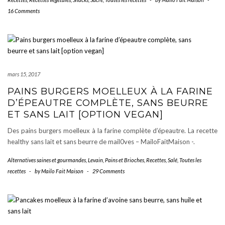
rapides
16 Comments
au
petit
épeautre
mars 15, 2017
PAINS BURGERS MOELLEUX À LA FARINE
D’ÉPEAUTRE COMPLÈTE, SANS BEURRE
ET SANS LAIT [OPTION VEGAN]
Des pains burgers moelleux à la farine complète d’épeautre. La recette
healthy sans lait et sans beurre de mail0ves – MailoFaitMaison -.
Alternatives saines et gourmandes
,
Levain, Pains et Brioches
,
Recettes
,
Salé
,
Toutes les
recettes
-
by
Mailo Fait Maison
-
29 Comments