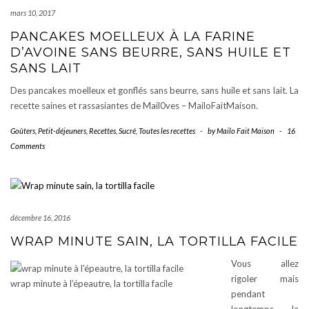
mars 10, 2017
PANCAKES MOELLEUX À LA FARINE
D’AVOINE SANS BEURRE, SANS HUILE ET
SANS LAIT
Des pancakes moelleux et gonflés sans beurre, sans huile et sans lait. La
recette saines et rassasiantes de Mail0ves – MailoFaitMaison.
Goûters
,
Petit-déjeuners
,
Recettes
,
Sucré
,
Toutes les recettes
-
by
Mailo Fait Maison
-
16
Comments
décembre 16, 2016
WRAP MINUTE SAIN, LA TORTILLA FACILE
Vous allez
rigoler mais
wrap minute à l’épeautre, la tortilla facile
pendant