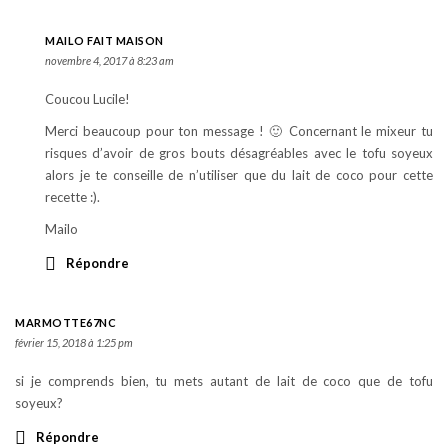
MAILO FAIT MAISON
novembre 4, 2017 à 8:23 am
Coucou Lucile!
Merci beaucoup pour ton message ! 🙂 Concernant le mixeur tu
risques d’avoir de gros bouts désagréables avec le tofu soyeux
alors je te conseille de n’utiliser que du lait de coco pour cette
recette :).
Mailo
Répondre
MARMOTTE67NC
février 15, 2018 à 1:25 pm
si je comprends bien, tu mets autant de lait de coco que de tofu
soyeux?
Répondre