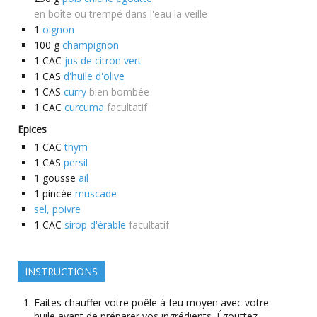
en boîte ou trempé dans l'eau la veille
1
oignon
100
g
champignon
1
CAC
jus de citron vert
1
CAS
d'huile d'olive
1
CAS
curry
bien bombée
1
CAC
curcuma
facultatif
Epices
1
CAC
thym
1
CAS
persil
1
gousse
ail
1
pincée
muscade
sel, poivre
1
CAC
sirop d'érable
facultatif
INSTRUCTIONS
Faites chauffer votre poêle à feu moyen avec votre
huile avant de préparer vos ingrédients. Égouttez