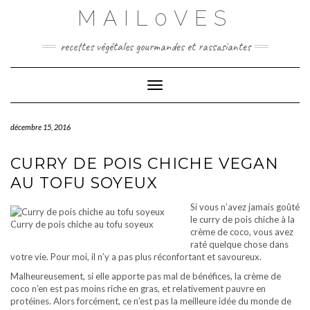
Skip
MAIL0VES
to
content
recettes végétales gourmandes et rassasiantes
Toggle Navigation
décembre 15, 2016
CURRY DE POIS CHICHE VEGAN
AU TOFU SOYEUX
Si vous n’avez jamais goûté
le curry de pois chiche à la
Curry de pois chiche au tofu soyeux
crème de coco, vous avez
raté quelque chose dans
votre vie. Pour moi, il n’y a pas plus réconfortant et savoureux.
Malheureusement, si elle apporte pas mal de bénéfices, la crème de
coco n’en est pas moins riche en gras, et relativement pauvre en
protéines. Alors forcément, ce n’est pas la meilleure idée du monde de