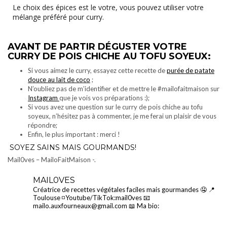
Le choix des épices est le votre, vous pouvez utiliser votre
mélange préféré pour curry.
AVANT DE PARTIR DÉGUSTER VOTRE
CURRY DE POIS CHICHE AU TOFU SOYEUX
:
Si vous aimez le curry, essayez cette recette de
purée de patate
douce au lait de coco
;
N’oubliez pas de m’identifier et de mettre le #mailofaitmaison sur
Instagram
que je vois vos préparations :);
Si vous avez une question sur le curry de pois chiche au tofu
soyeux, n’hésitez pas à commenter, je me ferai un plaisir de vous
répondre;
Enfin, le plus important : merci !
SOYEZ SAINS MAIS GOURMANDS!
Mail0ves – MailoFaitMaison -.
MAIL0VES
Créatrice de recettes végétales faciles mais gourmandes 🤤
📍
Toulouse
◽Youtube/TikTok:mail0ves
📧
mailo.auxfourneaux@gmail.com
📖 Ma bio: