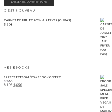
C’EST NOUVEAU !
CARNET DE JUILLET 2026 : AIR FRYER (OU PAS)
5,90
€
MES EBOOKS !
19 RECETTES SALÉES + EBOOK OFFERT
Le
Le
8,10
€
4,05
€
Note
5.00
prix
prix
sur 5
initial
actuel
était :
est :
8,10€.
4,05€.