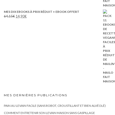
MES DIX EBOOKS À PRIX RÉDUIT + EBOOK OFFERT
Le
Le
64,15
€
14,90
€
prix
prix
initial
actuel
était :
est :
64,15€.
14,90€.
MES DERNIÈRES PUBLICATIONS
PAIN AU LEVAIN FACILE (SANS ROBOT, CROUSTILLANT ET BIEN ALVÉOLÉ)
COMMENT ENTRETENIR SON LEVAIN MAISON SANS GASPILLAGE