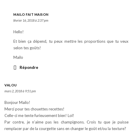
MAILO FAIT MAISON
février 16, 2018 à 2:37 pm
Hello!
Et bien ça dépend, tu peux mettre les proportions que tu veux
selon tes goûts!
Mailo
Répondre
VALOU
mars 2, 2018 à 9:51 pm
Bonjour Mailo!
Merci pour tes chouettes recettes!
Celle-ci me tente furieusement bien! Lol!
Par contre, je n’aime pas les champignons. Crois tu que je puisse
remplacer par de la courgette sans en changer le goût et/ou la texture?