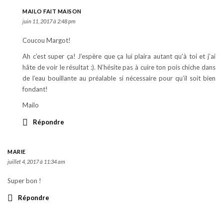
MAILO FAIT MAISON
juin 11, 2017 à 2:48 pm
Coucou Margot!
Ah c’est super ça! J’espère que ça lui plaira autant qu’à toi et j’ai
hâte de voir le résultat :). N’hésite pas à cuire ton pois chiche dans
de l’eau bouillante au préalable si nécessaire pour qu’il soit bien
fondant!
Mailo
Répondre
MARIE
juillet 4, 2017 à 11:34 am
Super bon !
Répondre