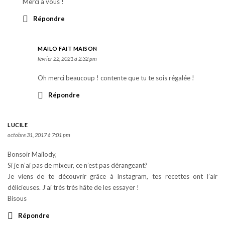
Merci à vous !
Répondre
MAILO FAIT MAISON
février 22, 2021 à 2:32 pm
Oh merci beaucoup ! contente que tu te sois régalée !
Répondre
LUCILE
octobre 31, 2017 à 7:01 pm
Bonsoir Mailody,
Si je n’ai pas de mixeur, ce n’est pas dérangeant?
Je viens de te découvrir grâce à Instagram, tes recettes ont l’air
délicieuses. J’ai très très hâte de les essayer !
Bisous
Répondre