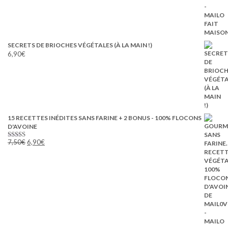
SECRETS DE BRIOCHES VÉGÉTALES (À LA MAIN !)
6,90
€
15 RECETTES INÉDITES SANS FARINE + 2 BONUS - 100% FLOCONS
D'AVOINE
Le
Le
7,50
€
6,90
€
Note
5.00
prix
prix
sur 5
initial
actuel
était :
est :
7,50€.
6,90€.