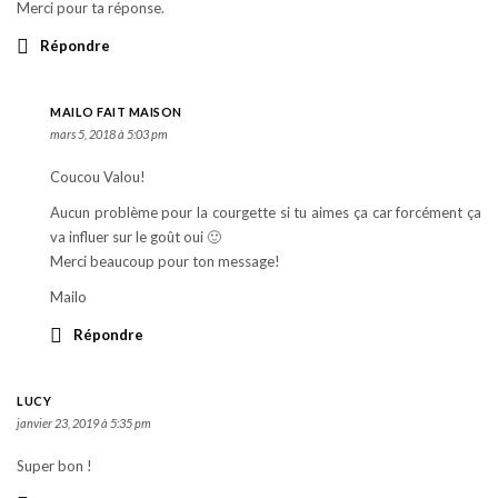
Merci pour ta réponse.
Répondre
MAILO FAIT MAISON
mars 5, 2018 à 5:03 pm
Coucou Valou!
Aucun problème pour la courgette si tu aimes ça car forcément ça
va influer sur le goût oui 🙂
Merci beaucoup pour ton message!
Mailo
Répondre
LUCY
janvier 23, 2019 à 5:35 pm
Super bon !