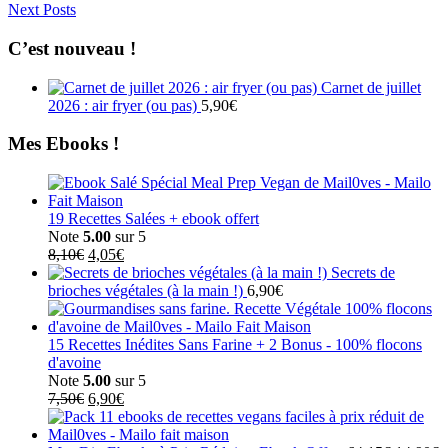
Next Posts
C’est nouveau !
Carnet de juillet
2026 : air fryer (ou pas)
5,90
€
Mes Ebooks !
19 Recettes Salées + ebook offert
Note
5.00
sur 5
Le
Le
8,10
€
4,05
€
prix
prix
Secrets de
initial
actuel
brioches végétales (à la main !)
6,90
€
était :
est :
8,10€.
4,05€.
15 Recettes Inédites Sans Farine + 2 Bonus - 100% flocons
d'avoine
Note
5.00
sur 5
Le
Le
7,50
€
6,90
€
prix
prix
initial
actuel