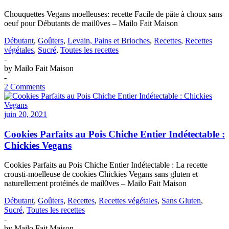
Chouquettes Vegans moelleuses: recette Facile de pâte à choux sans
oeuf pour Débutants de mail0ves – Mailo Fait Maison
Débutant
,
Goûters
,
Levain, Pains et Brioches
,
Recettes
,
Recettes
végétales
,
Sucré
,
Toutes les recettes
-
by
Mailo Fait Maison
-
2 Comments
juin 20, 2021
Cookies Parfaits au Pois Chiche Entier Indétectable :
Chickies Vegans
Cookies Parfaits au Pois Chiche Entier Indétectable : La recette
crousti-moelleuse de cookies Chickies Vegans sans gluten et
naturellement protéinés de mail0ves – Mailo Fait Maison
Débutant
,
Goûters
,
Recettes
,
Recettes végétales
,
Sans Gluten
,
Sucré
,
Toutes les recettes
-
by
Mailo Fait Maison