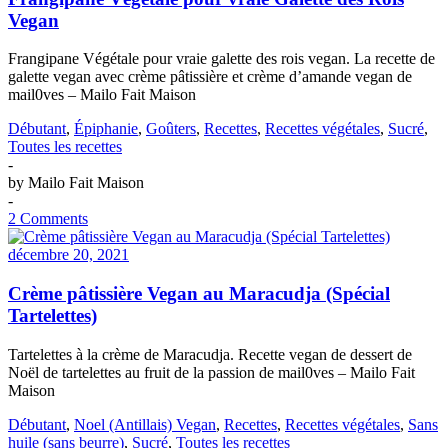
Vegan
Frangipane Végétale pour vraie galette des rois vegan. La recette de
galette vegan avec crème pâtissière et crème d’amande vegan de
mail0ves – Mailo Fait Maison
Débutant
,
Épiphanie
,
Goûters
,
Recettes
,
Recettes végétales
,
Sucré
,
Toutes les recettes
-
by
Mailo Fait Maison
-
2 Comments
décembre 20, 2021
Crème pâtissière Vegan au Maracudja (Spécial
Tartelettes)
Tartelettes à la crème de Maracudja. Recette vegan de dessert de
Noël de tartelettes au fruit de la passion de mail0ves – Mailo Fait
Maison
Débutant
,
Noel (Antillais) Vegan
,
Recettes
,
Recettes végétales
,
Sans
huile (sans beurre)
,
Sucré
,
Toutes les recettes