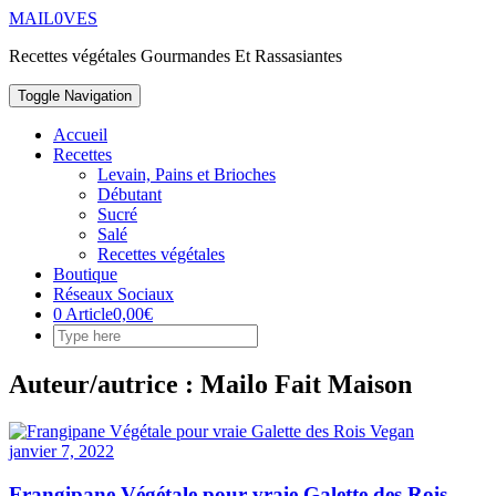
Skip
MAIL0VES
to
Recettes végétales Gourmandes Et Rassasiantes
content
Toggle Navigation
Accueil
Recettes
Levain, Pains et Brioches
Débutant
Sucré
Salé
Recettes végétales
Boutique
Réseaux Sociaux
0 Article
0,00€
Auteur/autrice :
Mailo Fait Maison
janvier 7, 2022
Frangipane Végétale pour vraie Galette des Rois