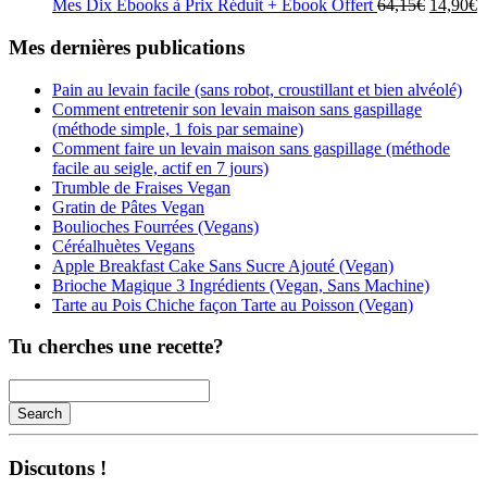
était :
est :
Le
L
Mes Dix Ebooks à Prix Réduit + Ebook Offert
64,15
€
14,90
€
7,50€.
6,90€.
prix
p
initial
a
Mes dernières publications
était :
es
64,15€.
1
Pain au levain facile (sans robot, croustillant et bien alvéolé)
Comment entretenir son levain maison sans gaspillage
(méthode simple, 1 fois par semaine)
Comment faire un levain maison sans gaspillage (méthode
facile au seigle, actif en 7 jours)
Trumble de Fraises Vegan
Gratin de Pâtes Vegan
Boulioches Fourrées (Vegans)
Céréalhuètes Vegans
Apple Breakfast Cake Sans Sucre Ajouté (Vegan)
Brioche Magique 3 Ingrédients (Vegan, Sans Machine)
Tarte au Pois Chiche façon Tarte au Poisson (Vegan)
Tu cherches une recette?
Search
Searching
is
Discutons !
in