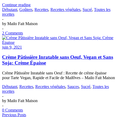
Gâteau
Continue reading
au
Débutant
,
Goûters
,
Recettes
,
Recettes végétales
,
Sucré
,
Toutes les
Yaourt
recettes
Moelleux
-
Vegan
by
Mailo Fait Maison
(Option
-
Sans
2 Comments
Soja)
juin 9, 2021
Crème Pâtissière Inratable sans Oeuf, Vegan et Sans
Soja: Crème Épaisse
Crème Pâtissière Inratable sans Oeuf : Recette de crème épaisse
pour Tarte Vegan, Rapide et Facile de Mail0ves – Mailo Fait Maison
Débutant
,
Recettes
,
Recettes végétales
,
Sauces
,
Sucré
,
Toutes les
recettes
-
by
Mailo Fait Maison
-
0 Comments
Previous Posts