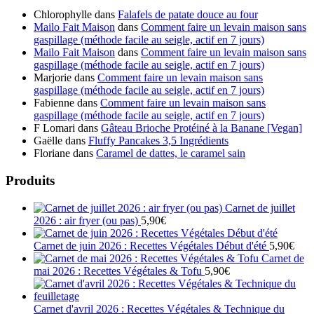
progress
Chlorophylle
dans
Falafels de patate douce au four
Mailo Fait Maison
dans
Comment faire un levain maison sans
gaspillage (méthode facile au seigle, actif en 7 jours)
Mailo Fait Maison
dans
Comment faire un levain maison sans
gaspillage (méthode facile au seigle, actif en 7 jours)
Marjorie
dans
Comment faire un levain maison sans
gaspillage (méthode facile au seigle, actif en 7 jours)
Fabienne
dans
Comment faire un levain maison sans
gaspillage (méthode facile au seigle, actif en 7 jours)
F Lomari
dans
Gâteau Brioche Protéiné à la Banane [Vegan]
Gaëlle
dans
Fluffy Pancakes 3,5 Ingrédients
Floriane
dans
Caramel de dattes, le caramel sain
Produits
Carnet de juillet
2026 : air fryer (ou pas)
5,90
€
Carnet de juin 2026 : Recettes Végétales Début d'été
5,90
€
Carnet de
mai 2026 : Recettes Végétales & Tofu
5,90
€
Carnet d'avril 2026 : Recettes Végétales & Technique du