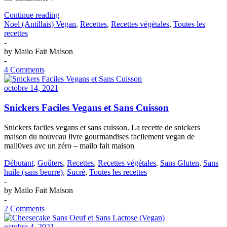
Accras
Continue reading
de
Noel (Antillais) Vegan
,
Recettes
,
Recettes végétales
,
Toutes les
carottes
recettes
antillais
-
vegans
by
Mailo Fait Maison
-
4 Comments
octobre 14, 2021
Snickers Faciles Vegans et Sans Cuisson
Snickers faciles vegans et sans cuisson. La recette de snickers
maison du nouveau livre gourmandises facilement vegan de
mail0ves avc un zéro – mailo fait maison
Débutant
,
Goûters
,
Recettes
,
Recettes végétales
,
Sans Gluten
,
Sans
huile (sans beurre)
,
Sucré
,
Toutes les recettes
-
by
Mailo Fait Maison
-
2 Comments
octobre 4, 2021