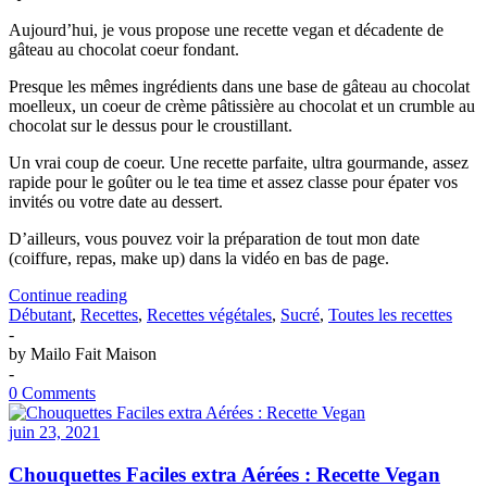
Aujourd’hui, je vous propose une recette vegan et décadente de
gâteau au chocolat coeur fondant.
Presque les mêmes ingrédients dans une base de gâteau au chocolat
moelleux, un coeur de crème pâtissière au chocolat et un crumble au
chocolat sur le dessus pour le croustillant.
Un vrai coup de coeur. Une recette parfaite, ultra gourmande, assez
rapide pour le goûter ou le tea time et assez classe pour épater vos
invités ou votre date au dessert.
D’ailleurs, vous pouvez voir la préparation de tout mon date
(coiffure, repas, make up) dans la vidéo en bas de page.
Le
Continue reading
Décadent
Débutant
,
Recettes
,
Recettes végétales
,
Sucré
,
Toutes les recettes
:
-
Gâteau
by
Mailo Fait Maison
au
-
Chocolat
0 Comments
Vegan
coeur
juin 23, 2021
Fondant
Chouquettes Faciles extra Aérées : Recette Vegan